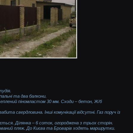
я
тудія.
пальні та два балкони.
утеплений піномластом 30 мм. Сходи – бетон, Ж/б
абита свердловина. Інші комунікації відсутні. Газ поруч із
ється. Ділянка – 6 соток, огороджена з трьох сторін.
кований пляж. До Києва та Броварів ходять маршрутки.