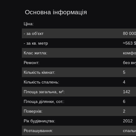
Основна інформація
Ціна:
- за об’єкт
80 000
- за кв. метр
≈563 
Клас житла:
комфо
Ремонт:
без вн
Кількість кімнат:
5
Кількість спалень:
4
Площа загальна, м²:
142
Площа ділянки, сот.:
6
Поверхів:
2
Рік будівництва:
2012
Розташування:
спальн