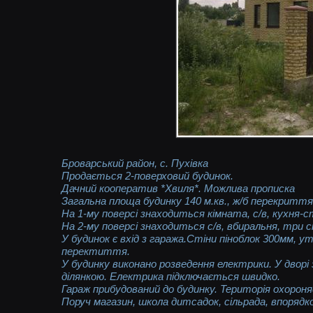
Броварський район, с. Пухівка
Продається 2-поверховий будинок.
Дачний кооператив *Хвиля*. Можлива прописка
Загальна площа будинку 140 м.кв., ж/б перекритт
На 1-му поверсі знаходиться кімната, с/в, кухня-с
На 2-му поверсі знаходиться с/в, вбиральня, три с
У будинок є вхід з гаража.Стіни піноблок 300мм, 
перектиття.
У будинку виконано розведення електрики. У дворі з
ділянкою. Електрика підключається швидко.
Гараж прибудований до будинку. Територія охороня
Поруч магазин, школа дитсадок, сільрада, впоряд