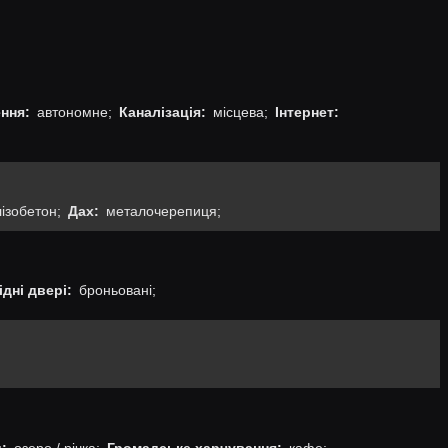
ння:
автономне;
Каналізація:
місцева;
Інтернет:
ізобетон;
Дах:
металочерепиця;
ідні двері:
броньовані;
:
озеро / річка;
Громадське харчування:
кафе;