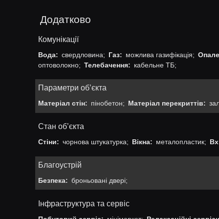
Додатково
Комунікації
Вода:
свердловина;
Газ:
можлива газифікація;
Опале
оптоволокно;
Телебачення:
кабельне ТБ;
Параметри об’єкта
Матеріал стін:
пінобетон;
Матеріал перекриттів:
зал
Стан об’єкта
Стіни:
чорнова штукатурка;
Вікна:
металопластик;
Вх
Благоустрій
Безпека:
броньовані двері;
Інфраструктура та сервіс
Побутовий сервіс:
мінімаркет;
Релаксаційні сервіси