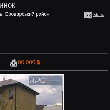
инок
ь, Броварський район,
Мапа
.
80 000 $