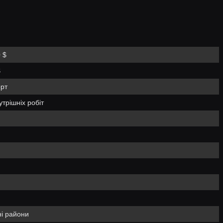
 $
$
рт
утрішніх робіт
і райони