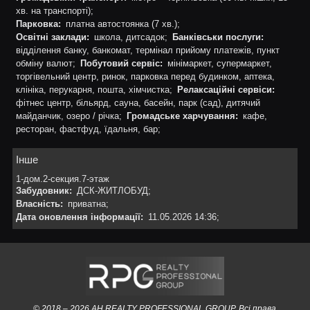
хв. на транспорті);
Парковка:
платна автостоянка (7 хв.);
Освітні заклади:
школа, дитсадок;
Банківськи послуги:
відділення банку, банкомат, термінал прийому платежів, пункт
обміну валют;
Побутовий сервіс:
мінімаркет, супермаркет,
торгівельний центр, ринок, парковка перед будинком, аптека,
клініка, перукарня, пошта, хімчистка;
Релаксаційні сервіси:
фітнес центр, більярд, сауна, басейн, парк (сад), дитячий
майданчик, озеро / річка;
Громадське харчування:
кафе,
ресторан, фастфуд, їдальня, бар;
Інше
1-дом.2-секция.7-этаж
Забудовник:
ДСК-ЖИТЛОБУД;
Власність:
приватна;
Дата оновлення інформації:
11.05.2026 14:36;
© 2018 – 2026 АН REALTY PROFESSIONAL GROUP. Всі права