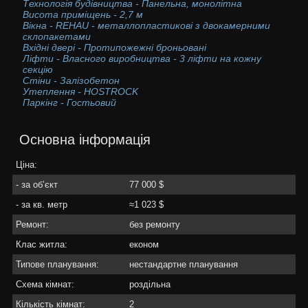
Технологія будівництва - Панельна, монолітна
Висота приміщень - 2,7 м
Вікна - REHAU - металлопластикові з двокамерними
склопакетами
Вхідні двері - Протипожежні броньовані
Ліфти - Власного виробництва - 3 ліфти на кожну
секцію
Стіни - Залізобетон
Утеплення - HOSTROCK
Паркінг - Гостьовий
Основна інформація
Ціна:
- за об’єкт
77 000 $
- за кв. метр
≈1 023 $
Ремонт:
без ремонту
Клас житла:
економ
Типове планування:
нестандартне планування
Схема кімнат:
роздільна
Кількість кімнат:
2