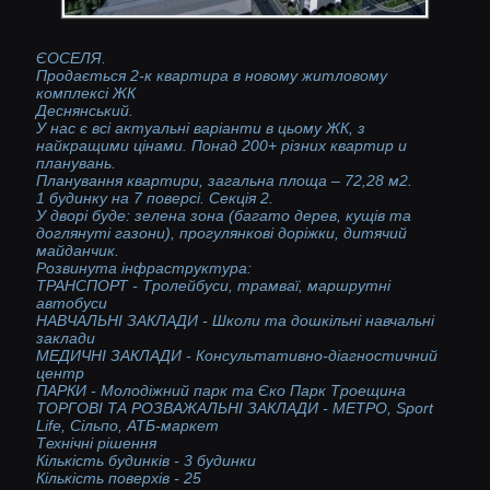
ЄОСЕЛЯ.
Продається 2-к квартира в новому житловому
комплексі ЖК
Деснянський.
У нас є всі актуальні варіанти в цьому ЖК, з
найкращими цінами. Понад 200+ різних квартир и
планувань.
Планування квартири, загальна площа – 72,28 м2.
1 будинку на 7 поверсі. Секція 2.
У дворі буде: зелена зона (багато дерев, кущів та
доглянуті газони), прогулянкові доріжки, дитячий
майданчик.
Розвинута інфраструктура:
ТРАНСПОРТ - Тролейбуси, трамваї, маршрутні
автобуси
НАВЧАЛЬНІ ЗАКЛАДИ - Школи та дошкільні навчальні
заклади
МЕДИЧНІ ЗАКЛАДИ - Консультативно-діагностичний
центр
ПАРКИ - Молодіжний парк та Єко Парк Троещина
ТОРГОВІ ТА РОЗВАЖАЛЬНІ ЗАКЛАДИ - МЕТРО, Sport
Life, Сільпо, АТБ-маркет
Технічні рішення
Кількість будинків - 3 будинки
Кількість поверхів - 25