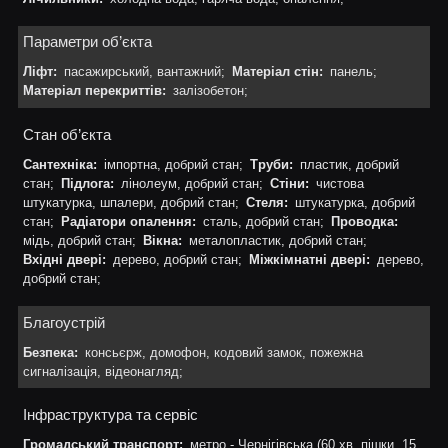
Параметри об’єкта
Ліфт:
пасажирський, вантажний;
Матеріал стін:
панель;
Матеріал перекриттів:
залізобетон;
Стан об’єкта
Сантехніка:
імпортна, добрий стан;
Труби:
пластик, добрий
стан;
Підлога:
лінолеум, добрий стан;
Стіни:
чистова
штукатурка, шпалери, добрий стан;
Стеля:
штукатурка, добрий
стан;
Радіатори опалення:
сталь, добрий стан;
Проводка:
мідь, добрий стан;
Вікна:
металопластик, добрий стан;
Вхідні двері:
дерево, добрий стан;
Міжкімнатні двері:
дерево,
добрий стан;
Благоустрій
Безпека:
консьєрж, домофон, кодовий замок, пожежна
сигналізація, відеонагляд;
Інфраструктура та сервіс
Громадський транспорт:
метро - Чернігівська (60 хв. пішки, 15