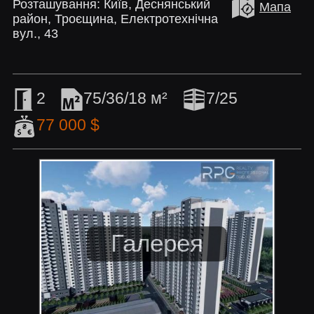
Розташування: Київ, Деснянський
Мапа
район, Троєщина, Електротехнічна
вул., 43
2
75/36/18 м²
7/25
77 000 $