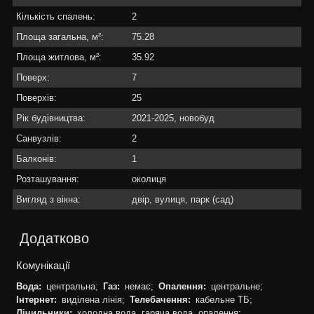
Кількість спалень:
2
Площа загальна, м²:
75.28
Площа житлова, м²:
35.92
Поверх:
7
Поверхів:
25
Рік будівництва:
2021-2025, новобуд
Санвузлів:
2
Балконів:
1
Розташування:
околиця
Вигляд з вікна:
двір, вулиця, парк (сад)
Додатково
Комунікації
Вода:
центральна;
Газ:
немає;
Опалення:
центральне;
Інтернет:
виділена лінія;
Телебачення:
кабельне ТБ;
Лічильники:
холодна вода, гаряча вода, опалення;